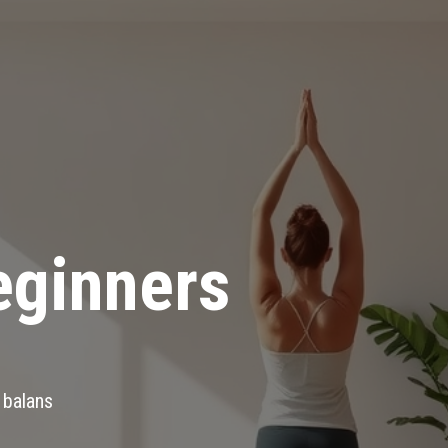
eginners
 balans