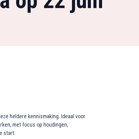
a op 22 juni
deze heldere kennismaking. Ideaal voor
terken, met focus op houdingen,
e start.