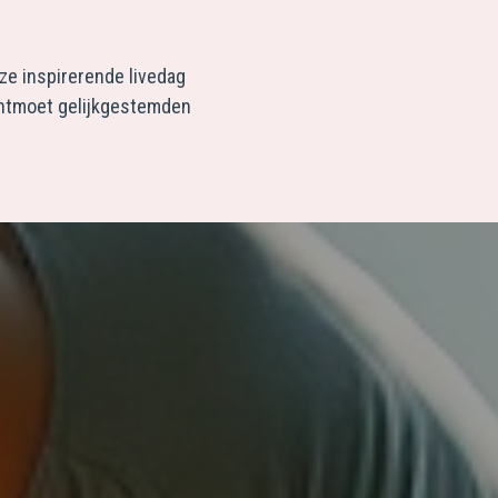
eze inspirerende livedag
 ontmoet gelijkgestemden